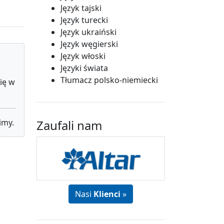
Język tajski
Język turecki
Język ukraiński
Język węgierski
Język włoski
Języki świata
Tłumacz polsko-niemiecki
ię w
imy.
Zaufali nam
Nasi
Klienci
»