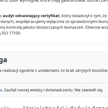
we to zbiór wymogów, które mają gwarantować dostarczan
ło
audyt odnawiający certyfikat
, który świadczył o tym, że
 danych, współpracujemy wyłącznie ze sprawdzonymi tłum
amy kontrolę jakości dostarczanych tłumaczeń. Obecnie wsz
 ISO 17100.
uga
ealizacji zgodnie z ustaleniami, to brak ukrytych kosztów 
ów
. Zaufali naszej wiedzy i doświadczeniu. Nie zawiedli się.