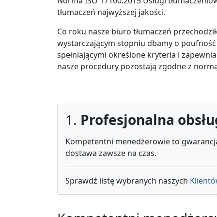
Norma ISO 17100:2015 Usługi tłumaczenio
tłumaczeń najwyższej jakości.
Co roku nasze biuro tłumaczeń przechodzi
wystarczającym stopniu dbamy o poufność
spełniającymi określone kryteria i zapewni
nasze procedury pozostają zgodne z normą
1.
Profesjonalna obsł
Kompetentni menedżerowie to gwarancja r
dostawa zawsze na czas.
Sprawdź listę wybranych naszych
Klient