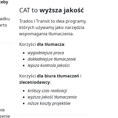
zeby
CAT to
wyższa jakość
padku
Trados i Transit to dwa programy,
arto
których używamy jako narzędzia
wspomagania tłumaczenia.
Korzyści
dla tłumacza
:
wygodniejsza praca
dokładniejsze tłumaczenie
lepsza kontrola jakości
Korzyści
dla biura tłumaczeń
i
zleceniodawcy
:
krótszy czas realizacji
wyższa jakość tłumaczenia
niższe koszty projektów
nie
zenie