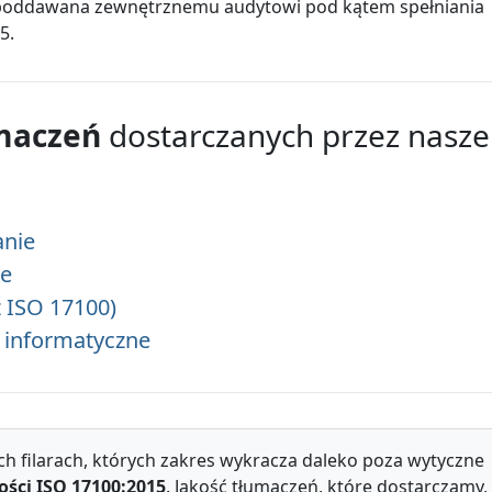
o poddawana zewnętrznemu audytowi pod kątem spełniania
5.
umaczeń
dostarczanych przez nasze
anie
ze
 ISO 17100)
 informatyczne
ch filarach, których zakres wykracza daleko poza wytyczne
ści ISO 17100:2015
. Jakość tłumaczeń, które dostarczamy,