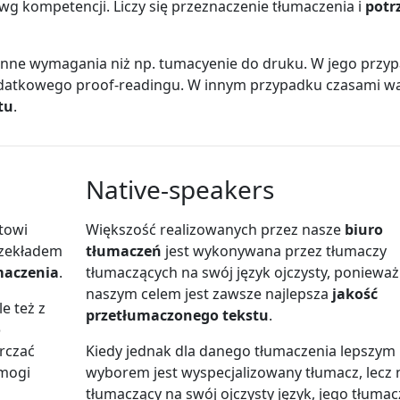
 wg kompetencji. Liczy się przeznaczenie tłumaczenia i
potr
inne wymagania niż np. tumacyenie do druku. W jego przy
odatkowego proof-readingu. W innym przypadku czasami w
tu
.
Native-speakers
towi
Większość realizowanych przez nasze
biuro
rzekładem
tłumaczeń
jest wykonywana przez tłumaczy
maczenia
.
tłumaczących na swój język ojczysty, ponieważ
naszym celem jest zawsze najlepsza
jakość
le też z
przetłumaczonego tekstu
.
o
rczać
Kiedy jednak dla danego tłumaczenia lepszym
mogi
wyborem jest wyspecjalizowany tłumacz, lecz 
tłumaczący na swój ojczysty język, jego tłumac