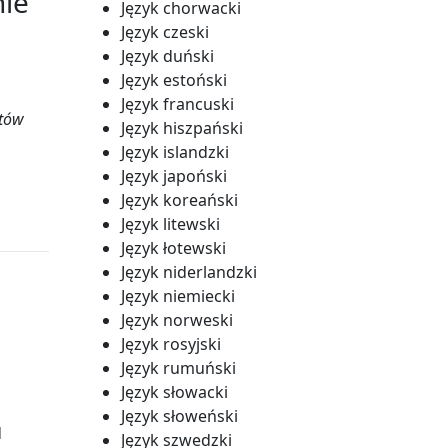
nie
Język chorwacki
Język czeski
Język duński
Język estoński
Język francuski
ntów
Język hiszpański
Język islandzki
Język japoński
Język koreański
Język litewski
Język łotewski
Język niderlandzki
Język niemiecki
Język norweski
Język rosyjski
Język rumuński
Język słowacki
Język słoweński
d
Język szwedzki