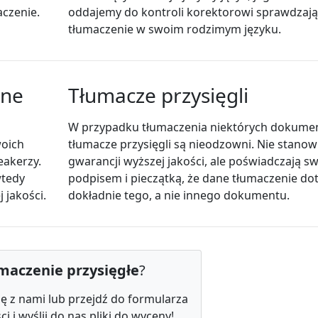
aczenie.
oddajemy do kontroli korektorowi sprawdzaj
tłumaczenie w swoim rodzimym języku.
zne
Tłumacze przysięgli
W przypadku tłumaczenia niektórych dokum
woich
tłumacze przysięgli są nieodzowni. Nie stanow
eakerzy.
gwarancji wyższej jakości, ale poświadczają s
wtedy
podpisem i pieczątką, że dane tłumaczenie do
 jakości.
dokładnie tego, a nie innego dokumentu.
maczenie przysięgłe
?
ię z nami lub przejdź do formularza
 i wyślij do nas pliki do wyceny!