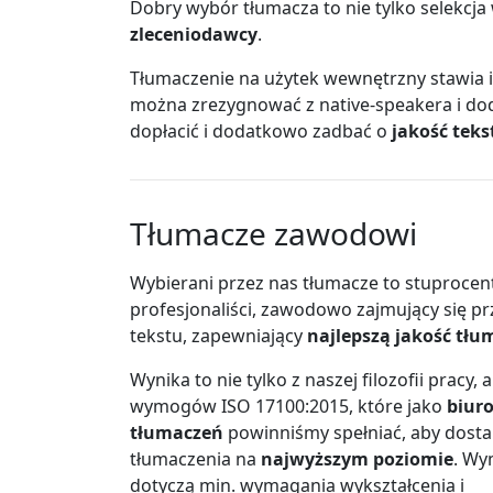
Dobry wybór tłumacza to nie tylko selekcja
zleceniodawcy
.
Tłumaczenie na użytek wewnętrzny stawia 
można zrezygnować z native-speakera i d
dopłacić i dodatkowo zadbać o
jakość teks
Tłumacze zawodowi
Wybierani przez nas tłumacze to stuprocen
profesjonaliści, zawodowo zajmujący się p
tekstu, zapewniający
najlepszą jakość tłu
Wynika to nie tylko z naszej filozofii pracy, a
wymogów ISO 17100:2015, które jako
biur
tłumaczeń
powinniśmy spełniać, aby dosta
tłumaczenia na
najwyższym poziomie
. Wy
dotyczą min. wymagania wykształcenia i