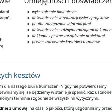
wie
Umiejętności i doświadcze
niami
wykształcenie filologiczne
agań,
doświadczenie w realizacji tysięcy projektów
poufne zarządzanie informacjami
doświadczenie z różnymi rodzajami dokume
dokładne i pewne zarządzanie projektami
ch
pewne szacowanie kosztów i terminów
zą
tych kosztów
em dla naszego biura tłumaczeń. Nigdy nie potwierdzamy
wniamy się, że będziemy w stanie je spełnić. Raz ustalone
lonym terminie i zgodnie ze wszystkimi wytycznymi.
odnie z umową
, na czas, o jakości, którą uzgodniliśmy prze