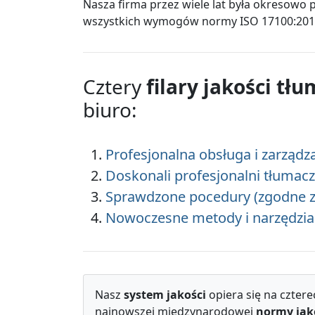
Nasza firma przez wiele lat była okresow
wszystkich wymogów normy ISO 17100:201
Cztery
filary jakości tł
biuro:
Profesjonalna obsługa i zarządz
Doskonali profesjonalni tłumac
Sprawdzone pocedury (zgodne z
Nowoczesne metody i narzędzia
Nasz
system jakości
opiera się na cztere
najnowszej międzynarodowej
normy jako