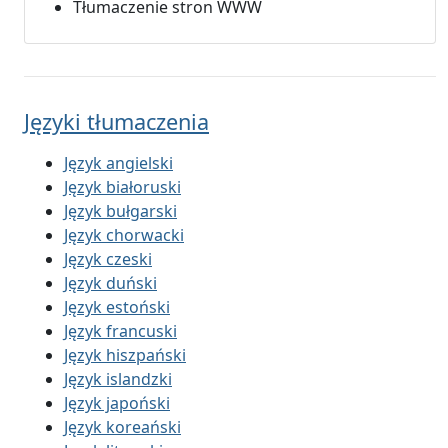
Tłumaczenie stron WWW
Języki tłumaczenia
Język angielski
Język białoruski
Język bułgarski
Język chorwacki
Język czeski
Język duński
Język estoński
Język francuski
Język hiszpański
Język islandzki
Język japoński
Język koreański