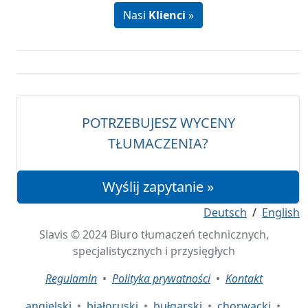
Nasi
Klienci
»
POTRZEBUJESZ WYCENY
TŁUMACZENIA?
Wyślij zapytanie »
Deutsch
/
English
Slavis © 2024 Biuro tłumaczeń technicznych,
specjalistycznych i przysięgłych
Regulamin
•
Polityka prywatności
•
Kontakt
angielski
•
białoruski
•
bułgarski
•
chorwacki
•