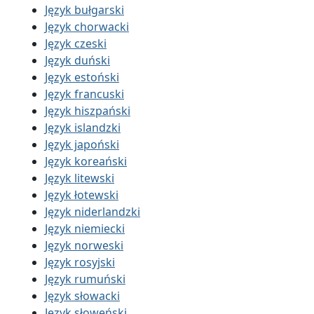
Język bułgarski
Język chorwacki
Język czeski
Język duński
Język estoński
Język francuski
Język hiszpański
Język islandzki
Język japoński
Język koreański
Język litewski
Język łotewski
Język niderlandzki
Język niemiecki
Język norweski
Język rosyjski
Język rumuński
Język słowacki
Język słoweński