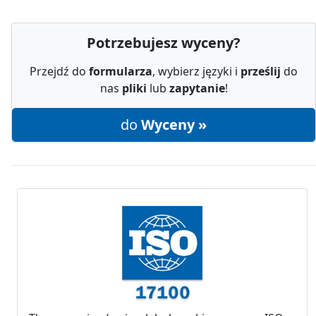
Potrzebujesz wyceny?
Przejdź do
formularza
, wybierz języki i
prześlij
do
nas
pliki
lub
zapytanie
!
do
Wyceny »