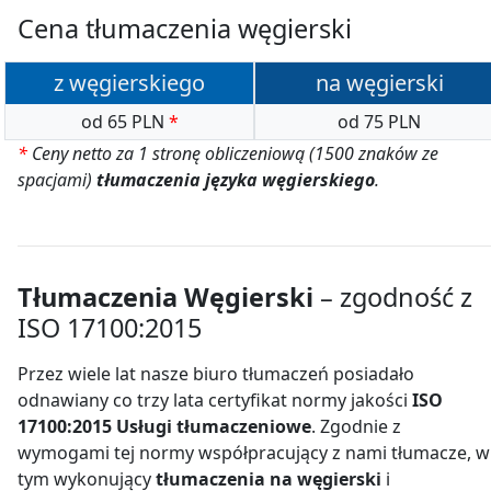
Cena tłumaczenia węgierski
z węgierskiego
na węgierski
od 65 PLN
*
od 75 PLN
*
Ceny netto za 1 stronę obliczeniową (1500 znaków ze
spacjami)
tłumaczenia języka węgierskiego
.
Tłumaczenia Węgierski
– zgodność z
ISO 17100:2015
Przez wiele lat nasze biuro tłumaczeń posiadało
odnawiany co trzy lata certyfikat normy jakości
ISO
17100:2015 Usługi tłumaczeniowe
. Zgodnie z
wymogami tej normy współpracujący z nami tłumacze, w
tym wykonujący
tłumaczenia na węgierski
i