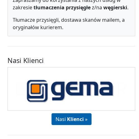
Zapraszamy do korzystania z naszych usług w
zakresie
tłumaczenia przysięgłe
z/na
węgierski
.
Tłumacze przysięgli, dostawa skanów mailem, a
oryginałów kurierem.
Nasi Klienci
Nasi
Klienci
»