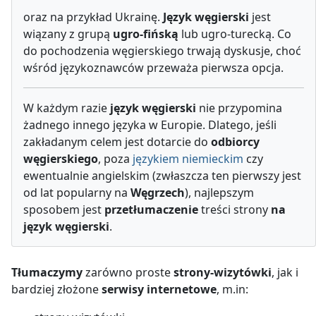
oraz na przykład Ukrainę.
Język węgierski
jest
wiązany z grupą
ugro-fińską
lub ugro-turecką. Co
do pochodzenia węgierskiego trwają dyskusje, choć
wśród językoznawców przeważa pierwsza opcja.
W każdym razie
język węgierski
nie przypomina
żadnego innego języka w Europie. Dlatego, jeśli
zakładanym celem jest dotarcie do
odbiorcy
węgierskiego
, poza
językiem niemieckim
czy
ewentualnie angielskim (zwłaszcza ten pierwszy jest
od lat popularny na
Węgrzech
), najlepszym
sposobem jest
przetłumaczenie
treści strony
na
język węgierski
.
Tłumaczymy
zarówno proste
strony-wizytówki
, jak i
bardziej złożone
serwisy internetowe
, m.in: