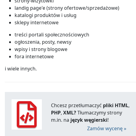
strony-wizytówki
landig page'e (strony ofertowe/sprzedażowe)
katalogi produktów i usług
sklepy internetowe
treści portali społecznościowych
ogłoszenia, posty, newsy
wpisy i strony blogowe
fora internetowe
i wiele innych.
Chcesz przetłumaczyć
pliki HTML
,
PHP
,
XML?
Tłumaczymy strony
m.in. na
język węgierski
!
Zamów wycenę »