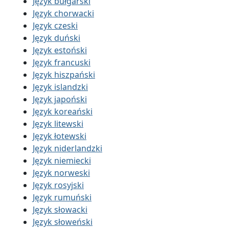
Język bułgarski
Język chorwacki
Język czeski
Język duński
Język estoński
Język francuski
Język hiszpański
Język islandzki
Język japoński
Język koreański
Język litewski
Język łotewski
Język niderlandzki
Język niemiecki
Język norweski
Język rosyjski
Język rumuński
Język słowacki
Język słoweński