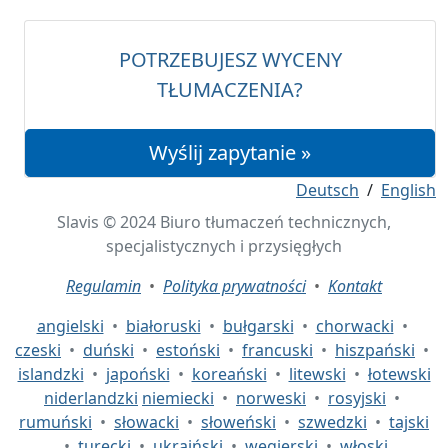
POTRZEBUJESZ WYCENY
TŁUMACZENIA?
Wyślij zapytanie »
Deutsch
/
English
Slavis © 2024 Biuro tłumaczeń technicznych,
specjalistycznych i przysięgłych
Regulamin
•
Polityka prywatności
•
Kontakt
angielski
•
białoruski
•
bułgarski
•
chorwacki
•
czeski
•
duński
•
estoński
•
francuski
•
hiszpański
•
islandzki
•
japoński
•
koreański
•
litewski
•
łotewski
niderlandzki
niemiecki
•
norweski
•
rosyjski
•
rumuński
•
słowacki
•
słoweński
•
szwedzki
•
tajski
•
turecki
•
ukraiński
•
węgierski
•
włoski