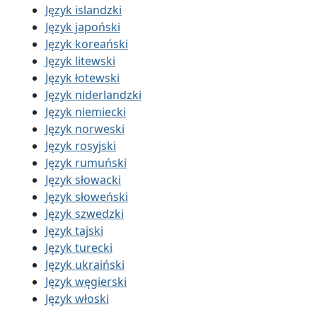
Język islandzki
Język japoński
Język koreański
Język litewski
Język łotewski
Język niderlandzki
Język niemiecki
Język norweski
Język rosyjski
Język rumuński
Język słowacki
Język słoweński
Język szwedzki
Język tajski
Język turecki
Język ukraiński
Język węgierski
Język włoski