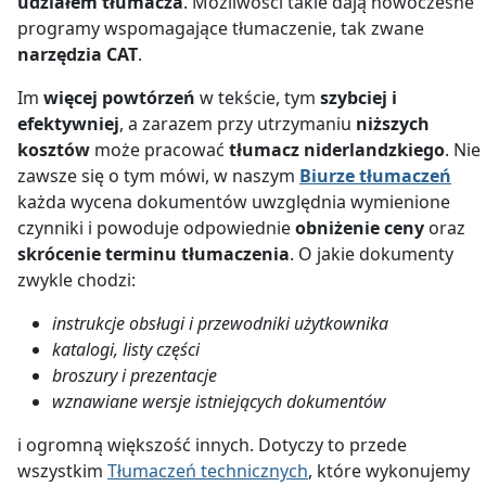
udziałem tłumacza
. Możliwości takie dają nowoczesne
programy wspomagające tłumaczenie, tak zwane
narzędzia CAT
.
Im
więcej powtórzeń
w tekście, tym
szybciej i
efektywniej
, a zarazem przy utrzymaniu
niższych
kosztów
może pracować
tłumacz niderlandzkiego
. Nie
zawsze się o tym mówi, w naszym
Biurze tłumaczeń
każda wycena dokumentów uwzględnia wymienione
czynniki i powoduje odpowiednie
obniżenie ceny
oraz
skrócenie terminu tłumaczenia
. O jakie dokumenty
zwykle chodzi:
instrukcje obsługi i przewodniki użytkownika
katalogi, listy części
broszury i prezentacje
wznawiane wersje istniejących dokumentów
i ogromną większość innych. Dotyczy to przede
wszystkim
Tłumaczeń technicznych
, które wykonujemy