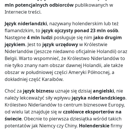
mln potencjalnych odbiorców
publikowanych w
Internecie treści.
Język niderlandzki
, nazywany holenderskim lub też
flamandzkim, to
język ojczysty ponad 23 mln osób
.
Następne
4 mln ludzi
posługuje się nim
jako drugim
językiem
. Jest to
język urzędowy
w Królestwie
Niderlandów (jeszcze niedawno oficjalnie Holandii) oraz
Belgii. Warto wspomnieć, że Królestwo Niderlandów to
nie tylko znany nam obszar dawnej Holandii, ale także
obszar w południowej części Ameryki Północnej, a
dokładniej część Karaibów.
Choć za
język biznesu
uznaje się dzisiaj
angielski
, nie
należy lekceważyć siły wpływu
języka niderlandzkiego
.
Królestwo Niderlandów to centrum biznesowe Europy,
od wielu lat znajduje się w
czołówce eksporterów na
świecie
. Obecnie to pierwsza dziesiątka wśród takich
potentatów jak Niemcy czy Chiny.
Holenderskie
firmy