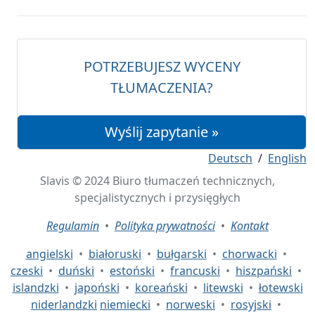
POTRZEBUJESZ WYCENY
TŁUMACZENIA?
Wyślij zapytanie »
Deutsch
/
English
Slavis © 2024 Biuro tłumaczeń technicznych,
specjalistycznych i przysięgłych
Regulamin
•
Polityka prywatności
•
Kontakt
angielski
•
białoruski
•
bułgarski
•
chorwacki
•
czeski
•
duński
•
estoński
•
francuski
•
hiszpański
•
islandzki
•
japoński
•
koreański
•
litewski
•
łotewski
niderlandzki
niemiecki
•
norweski
•
rosyjski
•