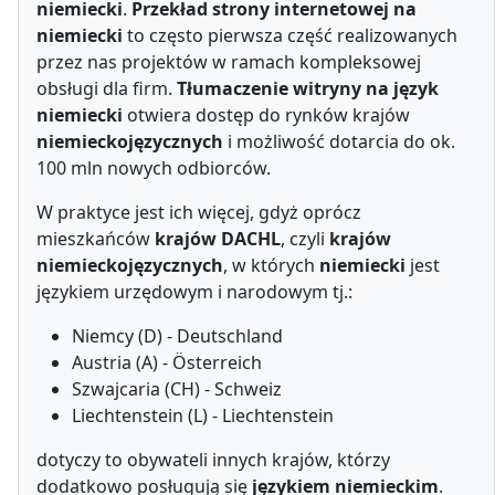
niemiecki
.
Przekład strony internetowej na
niemiecki
to często pierwsza część realizowanych
przez nas projektów w ramach kompleksowej
obsługi dla firm.
Tłumaczenie witryny na język
niemiecki
otwiera dostęp do rynków krajów
niemieckojęzycznych
i możliwość dotarcia do ok.
100 mln nowych odbiorców.
W praktyce jest ich więcej, gdyż oprócz
mieszkańców
krajów DACHL
, czyli
krajów
niemieckojęzycznych
, w których
niemiecki
jest
językiem urzędowym i narodowym tj.:
Niemcy (D) - Deutschland
Austria (A) - Österreich
Szwajcaria (CH) - Schweiz
Liechtenstein (L) - Liechtenstein
dotyczy to obywateli innych krajów, którzy
dodatkowo posługują się
językiem niemieckim
.