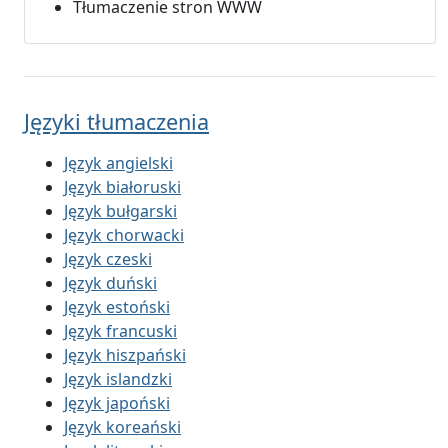
Tłumaczenie stron WWW
Języki tłumaczenia
Język angielski
Język białoruski
Język bułgarski
Język chorwacki
Język czeski
Język duński
Język estoński
Język francuski
Język hiszpański
Język islandzki
Język japoński
Język koreański