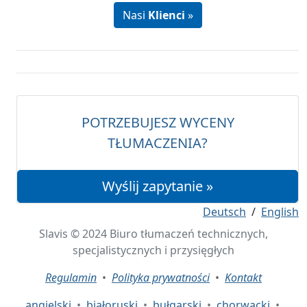
Nasi
Klienci
»
POTRZEBUJESZ WYCENY
TŁUMACZENIA?
Wyślij zapytanie »
Deutsch
/
English
Slavis © 2024 Biuro tłumaczeń technicznych,
specjalistycznych i przysięgłych
Regulamin
•
Polityka prywatności
•
Kontakt
angielski
•
białoruski
•
bułgarski
•
chorwacki
•