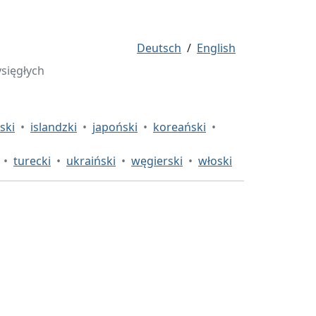
Deutsch
/
English
ysięgłych
ski
•
islandzki
•
japoński
•
koreański
•
•
turecki
•
ukraiński
•
węgierski
•
włoski