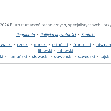
 2024 Biuro tłumaczeń technicznych, specjalistycznych i prz
Regulamin
•
Polityka prywatności
•
Kontakt
rwacki
•
czeski
•
duński
•
estoński
•
francuski
•
hiszpań
litewski
•
łotewski
ki
•
rumuński
•
słowacki
•
słoweński
•
szwedzki
•
tajski