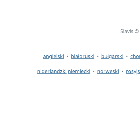
Slavis ©
angielski
•
białoruski
•
bułgarski
•
cho
niderlandzki
niemiecki
•
norweski
•
rosyjs