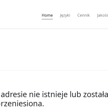
Home
Języki
Cennik
Jakoś
dresie nie istnieje lub został
rzeniesiona.