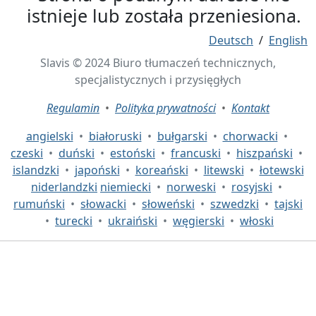
istnieje lub została przeniesiona.
Deutsch
/
English
Slavis © 2024 Biuro tłumaczeń technicznych,
specjalistycznych i przysięgłych
Regulamin
•
Polityka prywatności
•
Kontakt
angielski
•
białoruski
•
bułgarski
•
chorwacki
•
czeski
•
duński
•
estoński
•
francuski
•
hiszpański
•
islandzki
•
japoński
•
koreański
•
litewski
•
łotewski
niderlandzki
niemiecki
•
norweski
•
rosyjski
•
rumuński
•
słowacki
•
słoweński
•
szwedzki
•
tajski
•
turecki
•
ukraiński
•
węgierski
•
włoski