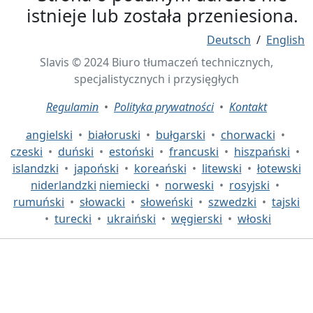
istnieje lub została przeniesiona.
Deutsch
/
English
Slavis © 2024 Biuro tłumaczeń technicznych,
specjalistycznych i przysięgłych
Regulamin
•
Polityka prywatności
•
Kontakt
angielski
•
białoruski
•
bułgarski
•
chorwacki
•
czeski
•
duński
•
estoński
•
francuski
•
hiszpański
•
islandzki
•
japoński
•
koreański
•
litewski
•
łotewski
niderlandzki
niemiecki
•
norweski
•
rosyjski
•
rumuński
•
słowacki
•
słoweński
•
szwedzki
•
tajski
•
turecki
•
ukraiński
•
węgierski
•
włoski